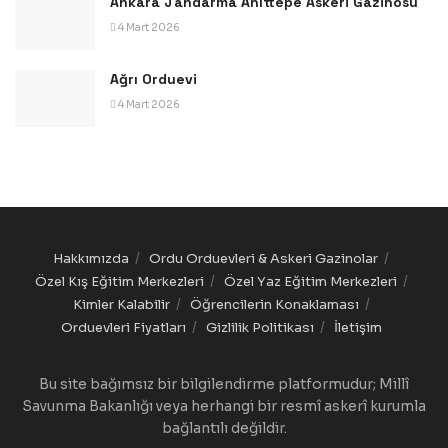
Ankara Jandarma Anıttepe Askeri Gazinosu
4 Mart 2026
Ağrı Orduevi
4 Mart 2026
Hakkımızda
Ordu Orduevleri & Askeri Gazinolar
Özel Kış Eğitim Merkezleri
Özel Yaz Eğitim Merkezleri
Kimler Kalabilir
Öğrencilerin Konaklaması
Orduevleri Fiyatları
Gizlilik Politikası
İletişim
Bu site bağımsız bir bilgilendirme platformudur; Millî
Savunma Bakanlığı veya herhangi bir resmî askerî kurumla
bağlantılı değildir.